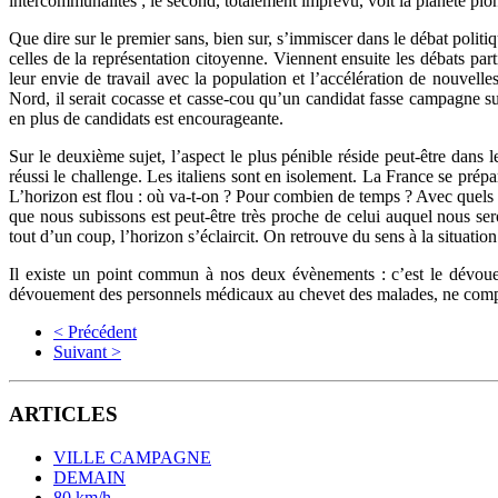
intercommunalités ; le second, totalement imprévu, voit la planète pl
Que dire sur le premier sans, bien sur, s’immiscer dans le débat politi
celles de la représentation citoyenne. Viennent ensuite les débats part
leur envie de travail avec la population et l’accélération de nouvelles
Nord, il serait cocasse et casse-cou qu’un candidat fasse campagne su
en plus de candidats est encourageante.
Sur le deuxième sujet, l’aspect le plus pénible réside peut-être dans l
réussi le challenge. Les italiens sont en isolement. La France se prépar
L’horizon est flou : où va-t-on ? Pour combien de temps ? Avec quels 
que nous subissons est peut-être très proche de celui auquel nous ser
tout d’un coup, l’horizon s’éclaircit. On retrouve du sens à la situation
Il existe un point commun à nos deux évènements : c’est le dévou
dévouement des personnels médicaux au chevet des malades, ne comptan
< Précédent
Suivant >
ARTICLES
VILLE CAMPAGNE
DEMAIN
80 km/h