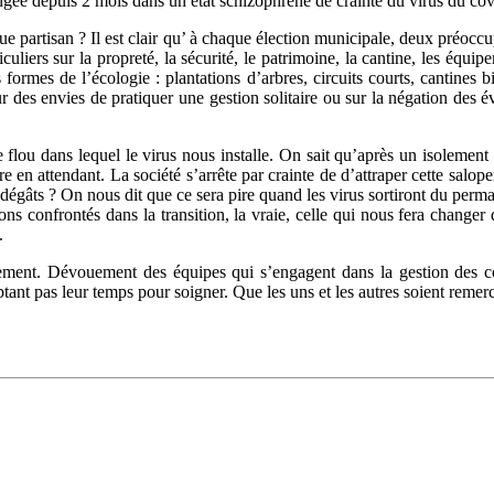
ongée depuis 2 mois dans un état schizophrène de crainte du virus du co
que partisan ? Il est clair qu’ à chaque élection municipale, deux préoccu
iculiers sur la propreté, la sécurité, le patrimoine, la cantine, les équ
 formes de l’écologie : plantations d’arbres, circuits courts, cantines 
r des envies de pratiquer une gestion solitaire ou sur la négation des 
e flou dans lequel le virus nous installe. On sait qu’après un isolement
e en attendant. La société s’arrête par crainte de d’attraper cette salop
dégâts ? On nous dit que ce sera pire quand les virus sortiront du perma
ons confrontés dans la transition, la vraie, celle qui nous fera change
.
ement. Dévouement des équipes qui s’engagent dans la gestion des c
t pas leur temps pour soigner. Que les uns et les autres soient remer