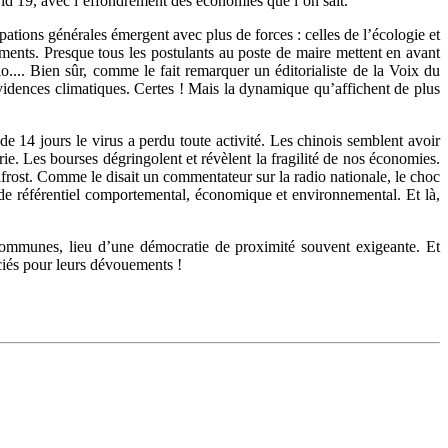
vid 19, avec l’effondrement des économies que l’on sait.
pations générales émergent avec plus de forces : celles de l’écologie et
ipements. Presque tous les postulants au poste de maire mettent en avant
bio.... Bien sûr, comme le fait remarquer un éditorialiste de la Voix du
évidences climatiques. Certes ! Mais la dynamique qu’affichent de plus
 de 14 jours le virus a perdu toute activité. Les chinois semblent avoir
erie. Les bourses dégringolent et révèlent la fragilité de nos économies.
frost. Comme le disait un commentateur sur la radio nationale, le choc
r de référentiel comportemental, économique et environnemental. Et là,
ommunes, lieu d’une démocratie de proximité souvent exigeante. Et
ciés pour leurs dévouements !