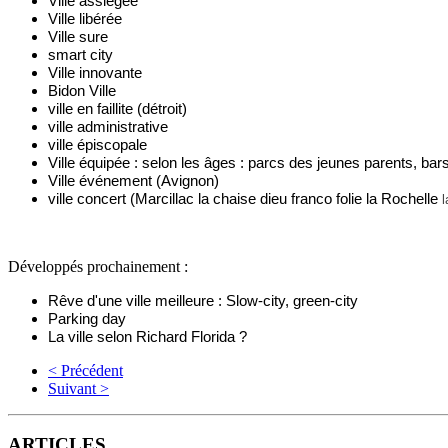
Ville assiégée
Ville libérée
Ville sure
smart city
Ville innovante
Bidon Ville
ville en faillite (détroit) 
ville administrative 
ville épiscopale
Ville équipée : selon les âges : parcs des jeunes parents, bar
Ville événement (Avignon) 
ville concert (Marcillac la chaise dieu franco folie la Rochelle 
Développés prochainement :
Rêve d'une ville meilleure : Slow-city, green-city
Parking day
La ville selon Richard Florida ?
< Précédent
Suivant >
ARTICLES