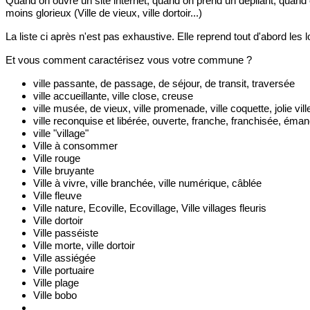
Quand on ouvre un site internet, quand on prend un dépliant, quand on e
moins glorieux (Ville de vieux, ville dortoir...)
La liste ci après n'est pas exhaustive. Elle reprend tout d'abord les
Et vous comment caractérisez vous votre commune ?
ville passante, 
de passage, 
de séjour, de transit, traversée
ville accueillante, v
ille close, creuse
ville musée, 
de vieux, 
ville promenade, v
ille coquette, jolie vill
ville reconquise et libérée, 
ouverte,
 franche, franchisée, éma
ville "village"
Ville à consommer 
Ville rouge
Ville bruyante
Ville à vivre, v
ille branchée, v
ille numérique, câblée
Ville fleuve
Ville nature, 
Ecoville, Ecovillage, 
Ville villages fleuris
Ville dortoir
Ville passéiste
Ville morte, v
ille dortoir
Ville assiégée
Ville portuaire
Ville plage
Ville bobo