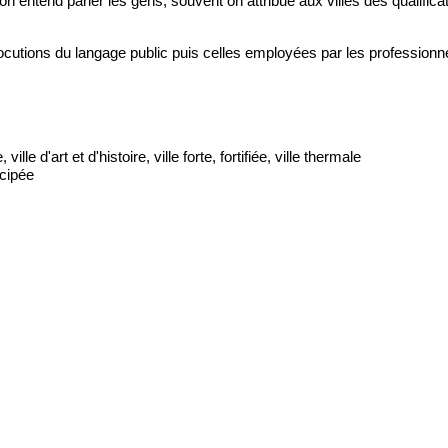
ntend parler les gens, souvent on attribue aux villes des qualificatifs, q
 locutions du langage public puis celles employées par les professionn
e, vi
lle d'art et d'histoire, v
ille forte, fortifiée, v
ille thermale
ncipée