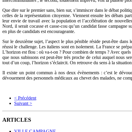
intercommunalités ; le second, totalement imprévu, voit la planète pl
Que dire sur le premier sans, bien sur, s’immiscer dans le débat politi
celles de la représentation citoyenne. Viennent ensuite les débats part
leur envie de travail avec la population et l’accélération de nouvelles
Nord, il serait cocasse et casse-cou qu’un candidat fasse campagne su
en plus de candidats est encourageante.
Sur le deuxième sujet, l’aspect le plus pénible réside peut-être dans l
réussi le challenge. Les italiens sont en isolement. La France se prépar
L’horizon est flou : où va-t-on ? Pour combien de temps ? Avec quels 
que nous subissons est peut-être très proche de celui auquel nous ser
tout d’un coup, l’horizon s’éclaircit. On retrouve du sens à la situation
Il existe un point commun à nos deux évènements : c’est le dévou
dévouement des personnels médicaux au chevet des malades, ne comptan
< Précédent
Suivant >
ARTICLES
VILLE CAMPAGNE