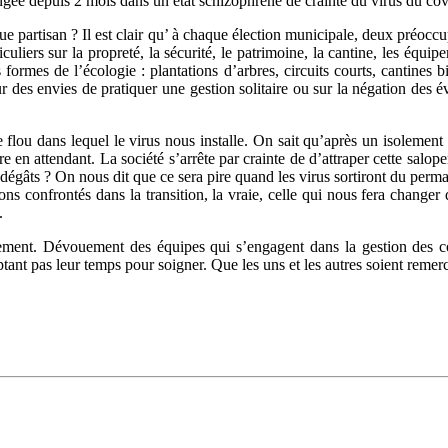
ongée depuis 2 mois dans un état schizophrène de crainte du virus du co
que partisan ? Il est clair qu’ à chaque élection municipale, deux préoccu
iculiers sur la propreté, la sécurité, le patrimoine, la cantine, les équ
 formes de l’écologie : plantations d’arbres, circuits courts, cantines 
r des envies de pratiquer une gestion solitaire ou sur la négation des 
e flou dans lequel le virus nous installe. On sait qu’après un isolement
e en attendant. La société s’arrête par crainte de d’attraper cette salop
dégâts ? On nous dit que ce sera pire quand les virus sortiront du perma
ons confrontés dans la transition, la vraie, celle qui nous fera change
.
ement. Dévouement des équipes qui s’engagent dans la gestion des c
t pas leur temps pour soigner. Que les uns et les autres soient remer