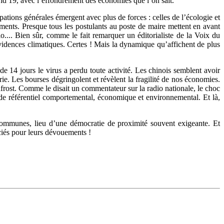
vid 19, avec l’effondrement des économies que l’on sait.
pations générales émergent avec plus de forces : celles de l’écologie et
ipements. Presque tous les postulants au poste de maire mettent en avant
bio.... Bien sûr, comme le fait remarquer un éditorialiste de la Voix du
évidences climatiques. Certes ! Mais la dynamique qu’affichent de plus
 de 14 jours le virus a perdu toute activité. Les chinois semblent avoir
erie. Les bourses dégringolent et révèlent la fragilité de nos économies.
frost. Comme le disait un commentateur sur la radio nationale, le choc
r de référentiel comportemental, économique et environnemental. Et là,
ommunes, lieu d’une démocratie de proximité souvent exigeante. Et
ciés pour leurs dévouements !