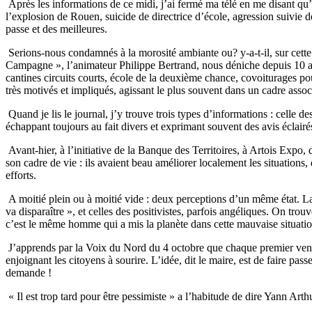
Après les informations de ce midi, j’ai fermé ma télé en me disant qu’il
l’explosion de Rouen, suicide de directrice d’école, agression suivie 
passe et des meilleures.
Serions-nous condamnés à la morosité ambiante ou? y-a-t-il, sur cette 
Campagne », l’animateur Philippe Bertrand, nous déniche depuis 10 ans 
cantines circuits courts, école de la deuxième chance, covoiturages pour
très motivés et impliqués, agissant le plus souvent dans un cadre associ
Quand je lis le journal, j’y trouve trois types d’informations : celle des
échappant toujours au fait divers et exprimant souvent des avis éclairés
Avant-hier, à l’initiative de la Banque des Territoires, à Artois Expo, d
son cadre de vie : ils avaient beau améliorer localement les situations, d
efforts.
A moitié plein ou à moitié vide : deux perceptions d’un même état. La s
va disparaître », et celles des positivistes, parfois angéliques. On tro
c’est le même homme qui a mis la planète dans cette mauvaise situatio
J’apprends par la Voix du Nord du 4 octobre que chaque premier vendr
enjoignant les citoyens à sourire. L’idée, dit le maire, est de faire pa
demande !
« Il est trop tard pour être pessimiste » a l’habitude de dire Yann Ar