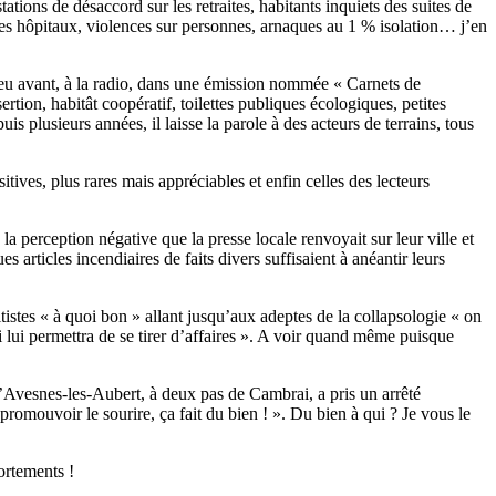
ations de désaccord sur les retraites, habitants inquiets des suites de
 les hôpitaux, violences sur personnes, arnaques au 1 % isolation… j’en
n peu avant, à la radio, dans une émission nommée « Carnets de
ion, habitât coopératif, toilettes publiques écologiques, petites
s plusieurs années, il laisse la parole à des acteurs de terrains, tous
sitives, plus rares mais appréciables et enfin celles des lecteurs
 la perception négative que la presse locale renvoyait sur leur ville et
es articles incendiaires de faits divers suffisaient à anéantir leurs
tistes « à quoi bon » allant jusqu’aux adeptes de la collapsologie « on
ui lui permettra de se tirer d’affaires ». A voir quand même puisque
’Avesnes-les-Aubert, à deux pas de Cambrai, a pris un arrêté
 promouvoir le sourire, ça fait du bien ! ». Du bien à qui ? Je vous le
ortements !