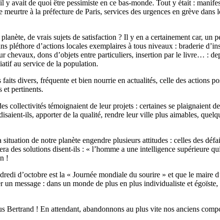
 y avait de quoi être pessimiste en ce bas-monde. Tout y était : manifest
de meurtre à la préfecture de Paris, services des urgences en grève dans
planète, de vrais sujets de satisfaction ? Il y en a certainement car, u
pléthore d’actions locales exemplaires à tous niveaux : braderie d’insert
 chevaux, dons d’objets entre particuliers, insertion par le livre… : depui
atif au service de la population.
 faits divers, fréquente et bien nourrie en actualités, celle des actions po
 et pertinents.
es collectivités témoignaient de leur projets : certaines se plaignaient de
isaient-ils, apporter de la qualité, rendre leur ville plus aimables, quelqu
ituation de notre planète engendre plusieurs attitudes : celles des défai
uvera des solutions disent-ils : « l’homme a une intelligence supérieure q
n !
edi d’octobre est la « Journée mondiale du sourire » et que le maire d
sser un message : dans un monde de plus en plus individualiste et égoïste,
thus Bertrand ! En attendant, abandonnons au plus vite nos anciens comp